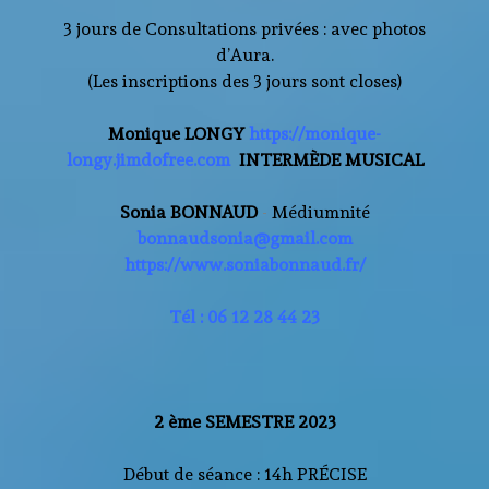
3 jours de Consultations privées : avec photos
d’Aura.
(Les inscriptions des 3 jours sont closes)
Monique LONGY
https://monique-
longy.jimdofree.com
INTERMÈDE MUSICAL
Sonia BONNAUD
-
Médiumnité
bonnaudsonia@gmail.com
https://www.soniabonnaud.fr/
Tél : 06 12 28 44 23
2 ème SEMESTRE 2023
Début de séance : 14h PRÉCISE