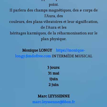
point.
Il parlera des champs magnétiques, des # corps de
l’Aura, des
couleurs, des plans vibratoires et leur signification,
de l’Aura et les
héritages karmiques, de la réharmonisation sur le
plan physique.
Monique LONGY
https://monique-
longy.jimdofree.com
INTERMÈDE MUSICAL
3 jours:
31 mai
1juin
2 juin
Marc LEYSSENNE
marc.leyssenne@bbox.fr