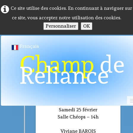
Ce site utilise des cookies. En continuant à naviguer sur
ce site, vous acceptez notre utilisation des cookies.
Personnaliser
OK
Français
Champ
de
Reliance
25/02/2023
Accueil
Samedi 25 février
Salle Chéops – 14h
Programme 2026
Viviane BAROIS