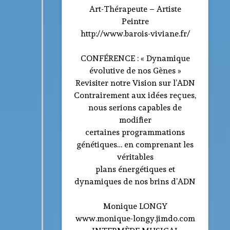
Photos
▼
Art-Thérapeute – Artiste
Peintre
Tarifs
http://www.barois-viviane.fr/
Livres
CONFÉRENCE : « Dynamique
Contact
évolutive de nos Gènes »
Revisiter notre Vision sur l’ADN
Contrairement aux idées reçues,
nous serions capables de
modifier
certaines programmations
génétiques… en comprenant les
véritables
plans énergétiques et
dynamiques de nos brins d’ADN
Monique LONGY
www.monique-longy.jimdo.com