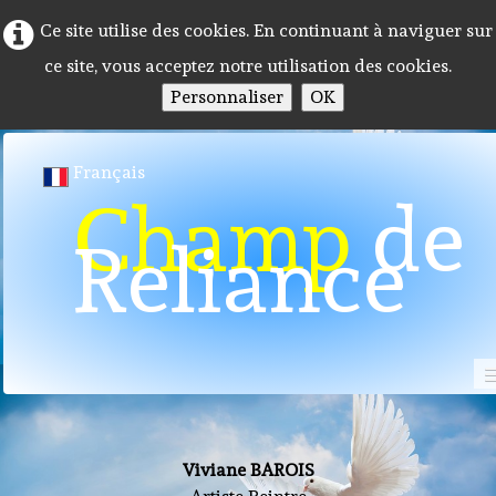
Ce site utilise des cookies. En continuant à naviguer sur
ce site, vous acceptez notre utilisation des cookies.
Personnaliser
OK
Français
Champ
de
Reliance
Photos
Toiles
Accueil
Programme 2026
Viviane BAROIS