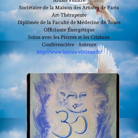
Photos
▼
Artiste Peintre
Sociétaire de la Maison des Artistes de Paris
Tarifs
Art-Thérapeute
Diplômée de la Faculté de Médecine de Tours
Livres
Officiante Énergétique
Soins avec les Pierres et les Cristaux
Contact
Conférencière - Auteure
http://www.barois-viviane.fr/